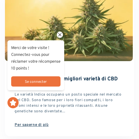
Merci de votre visite !
Connectez-vous pour
réclamer votre récompense
10 points !
29 GIUGNO 2026
La nostra lista delle migliori varietà di CBD
Se connecter
Indica
Le varietà Indica occupano un posto speciale nel mercato
del CBD. Sono famose per i loro fiori compatti, i loro
aromi intensi e le loro proprietà rilassanti. Alcune
genetiche sono diventate...
Per saperne di più