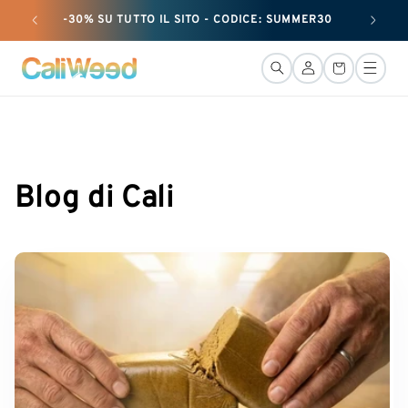
e passare
-30% SU TUTTO IL SITO - CODICE: SUMMER30
+ 25 G
al
contenuto
Connessione
Cestino
Blog di Cali