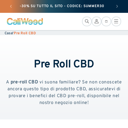
e passare
-30% SU TUTTO IL SITO - CODICE: SUMMER30
+ 25 G
al
contenuto
Connessione
Cestino
Casa
'
Pre Roll CBD
Pre Roll CBD
A
pre-roll CBD
vi suona familiare? Se non conoscete
ancora questo tipo di prodotto CBD, assicuratevi di
provare i benefici del CBD pre-roll, disponibile nel
nostro negozio online!