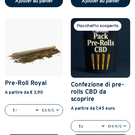
Ajouter au panier
Ajouter au panier
Pacchetto scoperta
Pre-Roll Royal
Confezione di pre-
rolls CBD da
A partire da € 3,90
scoprire
A partire da 7,45 euro
€3.9/G
€14.9/G