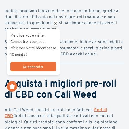
Inoltre, bruciano lentamente e in modo uniforme, grazie al
tipo di carta utilizzata nei nostri pre-roll (naturale e non
sbiancata). In questo modo si ha l'impressione di avere il
controllo del proprio relax.
Merci de votre visite !
Sono di una
facilità
d'uso disarmante! In breve, sono adatti a
Connectez-vous pour
tutti, quindi sia che siate consumatori esperti o principianti,
réclamer votre récompense
potete optare per il pre-roll CBD a occhi chiusi.
10 points !
Se connecter
Acquista i migliori pre-roll
di CBD con Cali Weed
Alla Cali Weed, i nostri pre roll sono fatti con
fiori di
CBD
fiori di canapa di alta qualità e coltivati con metodi
biologici. Questi prodotti sono conformi alla legislazione
vigente e non superano il livello massimo autorizzato di