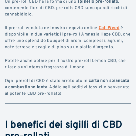
Un pre-roll CBD ha la forma di uno
spinello pre-rollato
,
contenente fiori di CBD. pre rolls CBD sono quindi ricchi di
cannabidiolo.
Il pre-roll venduto nel nostro negozio online
Cali Weed
è
disponibile in due varietà: il pre-roll Amnesia Haze CBD, che
offre uno splendido bouquet di aromi complessi, agrumi,
note terrose e scaglie di pino su un piatto d'argento.
Potete anche optare per il nostro pre-roll Lemon CBD, che
rilascia un'intensa fragranza di limone.
Ogni preroll di CBD è stato arrotolato in
carta non sbiancata
a combustione lenta
. Addio agli additivi tossici e benvenuto
al potente CBD pre-rollato!
I benefici dei sigilli di CBD
pre-rollati