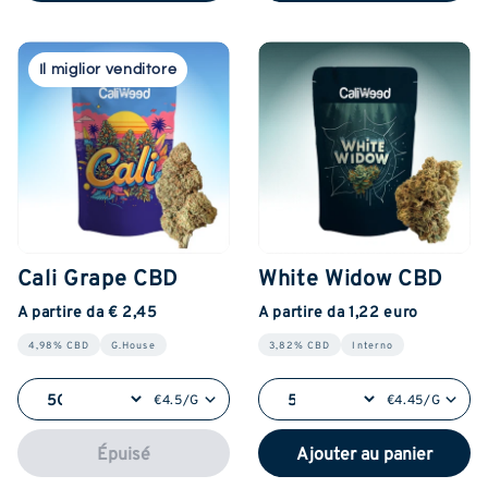
Il miglior venditore
Cali Grape CBD
White Widow CBD
A partire da € 2,45
A partire da 1,22 euro
4,98% CBD
G.House
3,82% CBD
Interno
€4.5/G
€4.45/G
Épuisé
Ajouter au panier