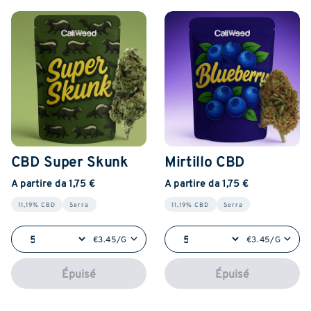
CBD Super Skunk
Mirtillo CBD
A partire da 1,75 €
A partire da 1,75 €
11,19% CBD
Serra
11,19% CBD
Serra
€3.45/G
€3.45/G
Épuisé
Épuisé