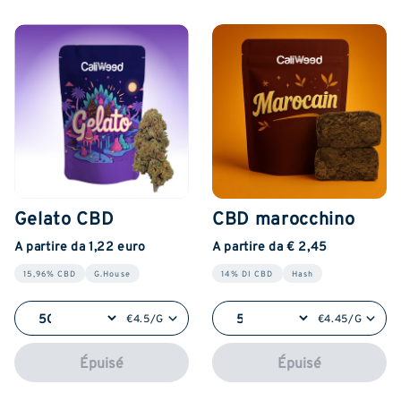
Gelato CBD
CBD marocchino
A partire da 1,22 euro
A partire da € 2,45
15,96% CBD
G.House
14% DI CBD
Hash
€4.5/G
€4.45/G
Épuisé
Épuisé