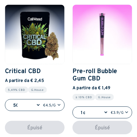
Critical CBD
Pre-roll Bubble
Gum CBD
A partire da € 2,45
A partire da € 1,49
5,49% CBD
G.House
≥ 10% CBD
G.House
€4.5/G
€3.9/G
Épuisé
Épuisé