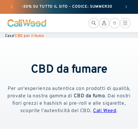
e passare
-30% SU TUTTO IL SITO - CODICE: SUMMER30
+ 50 G
al
contenuto
Connessione
Cestino
Casa
'
CBD per il fumo
CBD da fumare
Per un'esperienza autentica con prodotti di qualità,
provate la nostra gamma di
CBD da fumo
. Dai nostri
fiori grezzi e hashish ai pre-roll e alle sigarette,
scoprite l'autenticità del CBD.
Cali Weed
.