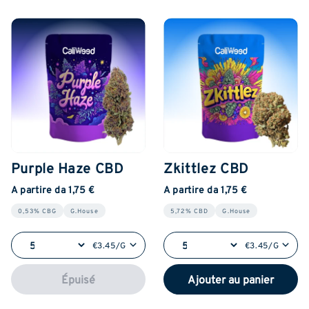
Purple Haze CBD
Zkittlez CBD
A partire da 1,75 €
A partire da 1,75 €
0,53% CBG
G.House
5,72% CBD
G.House
€3.45/G
€3.45/G
Épuisé
Ajouter au panier