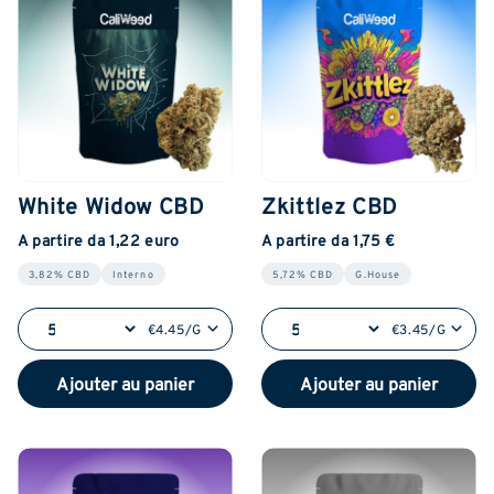
White Widow CBD
Zkittlez CBD
A partire da 1,22 euro
A partire da 1,75 €
3,82% CBD
Interno
5,72% CBD
G.House
€4.45/G
€3.45/G
Ajouter au panier
Ajouter au panier