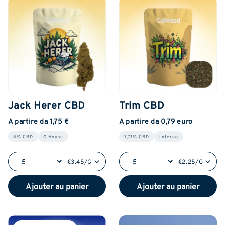
Jack Herer CBD
Trim CBD
A partire da 1,75 €
A partire da 0,79 euro
8% CBD
G.House
7,71% CBD
Interno
€3.45/G
€2.25/G
Ajouter au panier
Ajouter au panier