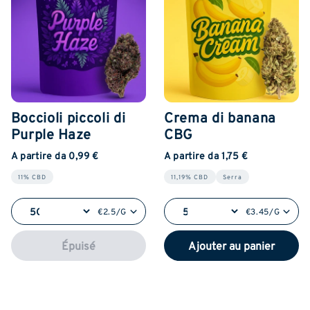
Boccioli piccoli di
Crema di banana
Purple Haze
CBG
A partire da 0,99 €
A partire da 1,75 €
11% CBD
11,19% CBD
Serra
€2.5/G
€3.45/G
Épuisé
Ajouter au panier