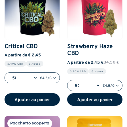
Critical CBD
Strawberry Haze
CBD
A partire da € 2,45
34,50 €
A partire da 2,45 €
5,49% CBD
G.House
3,20% CBD
G.House
€4.5/G
€4.5/G
Ajouter au panier
Ajouter au panier
Pacchetto scoperta