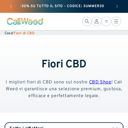
e passare
-30% SU TUTTO IL SITO - CODICE: SUMMER30
+ 25 G
al
contenuto
Connessione
Cestino
Casa
'
Fiori di CBD
Fiori CBD
I migliori fiori di CBD sono sul nostro
CBD Shop
! Cali
Weed vi garantisce una selezione premium, gustosa,
efficace e perfettamente legale.