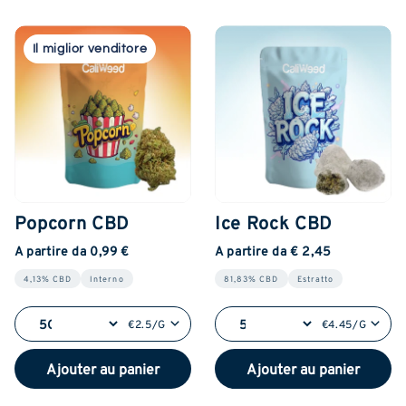
Il miglior venditore
Popcorn CBD
Ice Rock CBD
A partire da 0,99 €
A partire da € 2,45
4,13% CBD
Interno
81,83% CBD
Estratto
€2.5/G
€4.45/G
Ajouter au panier
Ajouter au panier