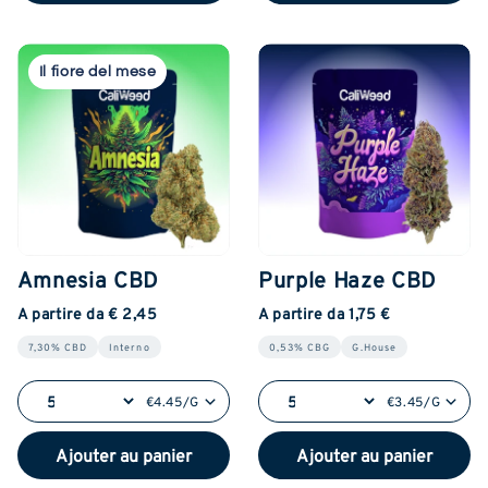
Il fiore del mese
Amnesia CBD
Purple Haze CBD
A partire da € 2,45
A partire da 1,75 €
7,30% CBD
Interno
0,53% CBG
G.House
€4.45/G
€3.45/G
Ajouter au panier
Ajouter au panier