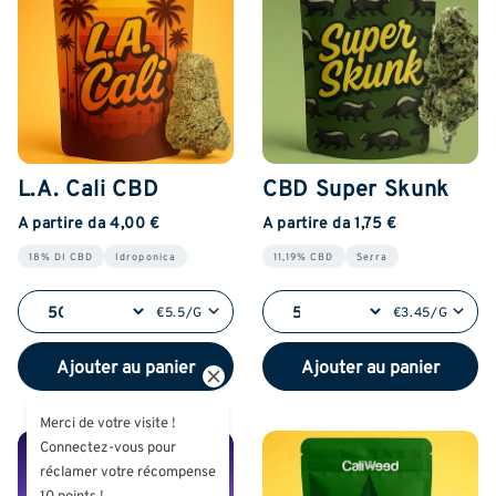
L.A. Cali CBD
CBD Super Skunk
A partire da 4,00 €
A partire da 1,75 €
18% DI CBD
Idroponica
11,19% CBD
Serra
€5.5/G
€3.45/G
Ajouter au panier
Ajouter au panier
Merci de votre visite !
Connectez-vous pour
réclamer votre récompense
10 points !