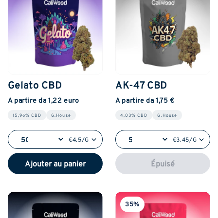
Gelato CBD
AK-47 CBD
A partire da 1,22 euro
A partire da 1,75 €
15,96% CBD
G.House
4,03% CBD
G.House
€4.5/G
€3.45/G
Ajouter au panier
Épuisé
35%