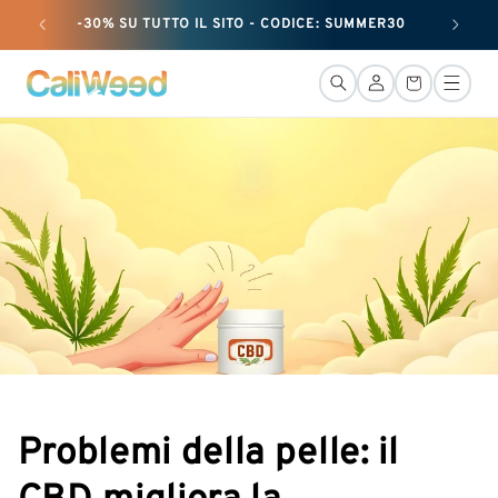
e passare
-30% SU TUTTO IL SITO - CODICE: SUMMER30
+ 25 G
al
contenuto
Connessione
Cestino
Problemi della pelle: il
CBD migliora la