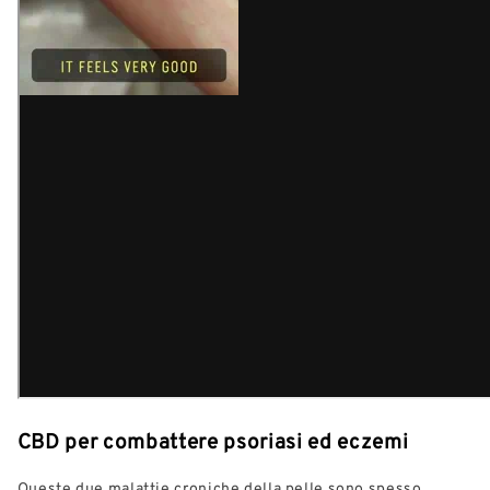
CBD per combattere psoriasi ed eczemi
Queste due malattie croniche della pelle sono spesso