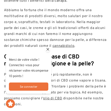
ottenere tutti i benefici della canapa.
Abbiamo la fortuna che il mondo moderno offra una
moltitudine di prodotti diversi, molto salutari per il nostro
corpo e, soprattutto, testati in laboratorio. Nella maggior
parte dei casi, le creme e gli oli tradizionali offerti da alcuni
grandi marchi di cui non faremo il nome aggiungono
sostanze chimiche spesso dannose per la pelle, a differenza
dei prodotti naturali come il
cannabidiolo
.
Quale prodotto a base di CBD
Merci de votre visite !
migliorerà la guarigione e la pelle?
Connectez-vous pour
réclamer votre récompense
Per aiutare la pelle a guarire più rapidamente, non è
10 points !
consigliabile consumare i fiori di CBD come vapore o tisana.
Il metodo più efficace per affrontare i problemi della pelle è
Se connecter
l'uso dell'olio di CBD applicato per via topica. Ad esempio,
possiamo consigliare l'
olio di CBD
disponibile nelle nostre
collezioni.