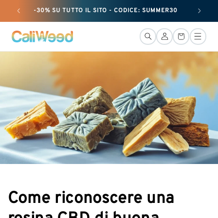
e passare
-30% SU TUTTO IL SITO - CODICE: SUMMER30
+ 50 G
al
contenuto
Connessione
Cestino
Come riconoscere una
resina CBD di buona