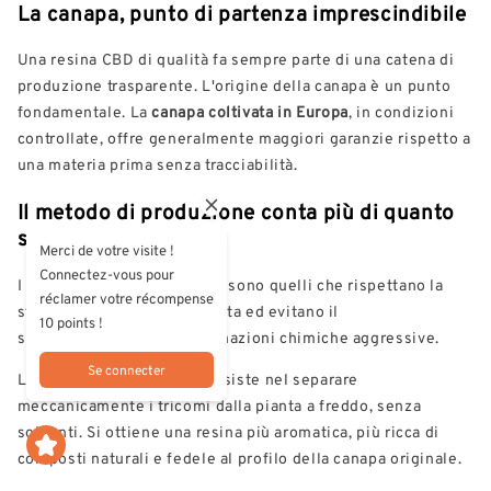
La canapa, punto di partenza imprescindibile
Una resina CBD di qualità fa sempre parte di una catena di
produzione trasparente. L'origine della canapa è un punto
fondamentale. La
canapa coltivata in Europa
, in condizioni
controllate, offre generalmente maggiori garanzie rispetto a
una materia prima senza tracciabilità.
Il metodo di produzione conta più di quanto
si creda
Merci de votre visite !
Connectez-vous pour
I processi più raccomandati sono quelli che rispettano la
réclamer votre récompense
struttura naturale della pianta ed evitano il
10 points !
surriscaldamento o trasformazioni chimiche aggressive.
Se connecter
La
setacciatura a secco
consiste nel separare
meccanicamente i tricomi dalla pianta a freddo, senza
solventi. Si ottiene una resina più aromatica, più ricca di
composti naturali e fedele al profilo della canapa originale.