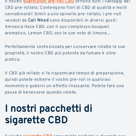
Il nostro
guarnizioni pre-roll CBD
offrono tutti i vantaggi del
CBD pre-rollato. Contengono fiori di CBD di qualità e molti
cannabinoidi! Simili a uno spinello pre-rollato, i pre-roll
venduti da
Cali Weed
sono disponibili in diversi gusti:
Amnesia Haze CBD, con il suo complesso bouquet
aromatico, Lemon CBD, con le sue note di limone...
Perfettamente confezionato per conservare intatte le sue
proprietà, il nostro CBD più potente da fumare è ultra-
pratico.
Il CBD già rollato vi fa risparmiare tempo di preparazione,
quindi potete estrarre il vostro pre-roll in qualsiasi
momento e godervi un effetto rilassante. Potete fare una
pausa di benessere quando volete.
I nostri pacchetti di
sigarette CBD
Il nostro
sigarette CBD
sono molto pratiche e discrete per