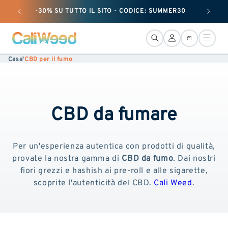
e passare
-30% SU TUTTO IL SITO - CODICE: SUMMER30
+ 25 G
al
contenuto
Connessione
Cestino
Casa
'
CBD per il fumo
CBD da fumare
Per un'esperienza autentica con prodotti di qualità,
provate la nostra gamma di
CBD da fumo
. Dai nostri
fiori grezzi e hashish ai pre-roll e alle sigarette,
scoprite l'autenticità del CBD.
Cali Weed
.