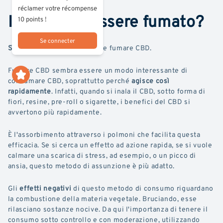
réclamer votre récompense
Il CBD può essere fumato?
10 points !
Se connecter
Sì
, è perfettamente possibile fumare CBD.
Fumare CBD sembra essere un modo interessante di
consumare CBD, soprattutto perché
agisce così
rapidamente
. Infatti, quando si inala il CBD, sotto forma di
fiori, resine, pre-roll o sigarette, i benefici del CBD si
avvertono più rapidamente.
È l'assorbimento attraverso i polmoni che facilita questa
efficacia. Se si cerca un effetto ad azione rapida, se si vuole
calmare una scarica di stress, ad esempio, o un picco di
ansia, questo metodo di assunzione è più adatto.
Gli
effetti negativi
di questo metodo di consumo riguardano
la combustione della materia vegetale. Bruciando, esse
rilasciano sostanze nocive. Da qui l'importanza di tenere il
consumo sotto controllo e con moderazione, utilizzando