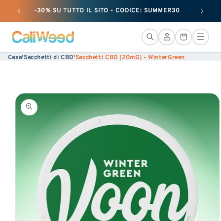
Ignorare
-30% SU TUTTO IL SITO - CODICE: SUMMER30
+ 25 G
e
passare
Connessione
Cestino
al
Casa
'
Sacchetti di CBD
'
Sacchetti CBD (20mG) - WinterGreen
contenuto
Vai alle
informazioni
sul
prodotto