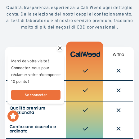
Qualità, trasparenza, esperienza: a Cali Weed ogni dettaglio
conta. Dalla selezione dei nostri ceppi al confezionamento,
ai test di laboratorio e al nostro servizio premium, facciamo
molto di più dei negozi di CBD convenzionali.
Altro
Merci de votre visite !
Connectez-vous pour
Testato da un
laboratorio di terze parti
réclamer votre récompense
10 points !
Approvvigionamento
responsabile (cultura
Se connecter
UE)
Qualità premium
selezionata
Confezione discreta e
ordinata