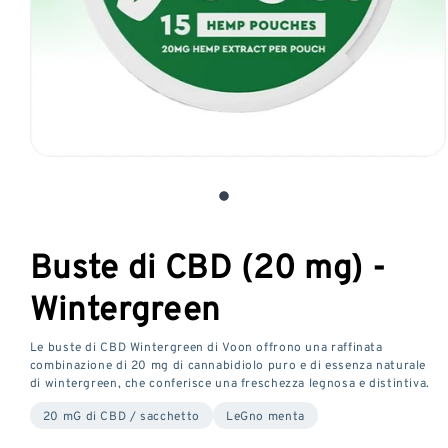
Aprire
il
media
1
in
Buste di CBD (20 mg) -
una
finestra
Wintergreen
modale
Le buste di CBD Wintergreen di Voon offrono una raffinata
combinazione di 20 mg di cannabidiolo puro e di essenza naturale
di wintergreen, che conferisce una freschezza legnosa e distintiva.
20 mG di CBD / sacchetto
LeGno menta