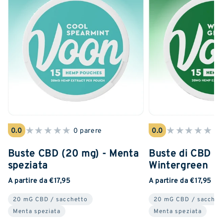
★
★
★
★
★
★
★
★
★
★
0.0
0 parere
0.0
0 
Buste CBD (20 mg) - Menta
Buste di CBD (
speziata
Wintergreen
A partire da €17,95
A partire da €17,95
20 mG CBD / sacchetto
20 mG CBD / sacchet
Menta speziata
Menta speziata