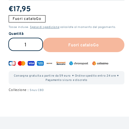
Prezzo
€17,95
normale
Fuori cataloGo
Spese di spedizione
Tasse incluse.
calcolate al momento del pagamento.
Quantità
Fuori cataloGo
Ridurre
Aumentare
la
la
quantità
quantità
di
di
Consegna gratuita a partire da 59 euro ✦ Ordine spedito entro 24 ore ✦
buste
buste
Pagamento sicuro e discreto
di
di
Collezione :
Snus CBD
CBD
CBD
(20mG)
(20mG)
-
-
WinterGreen
WinterGreen