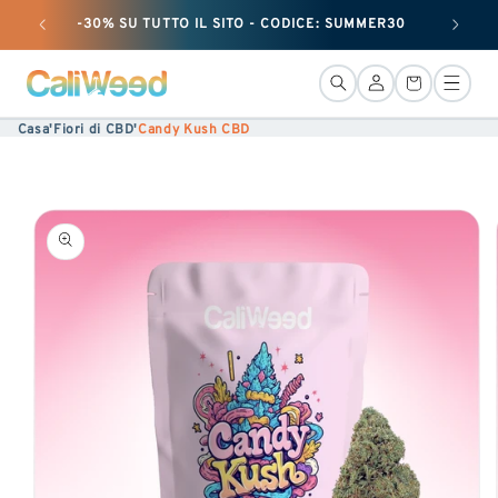
Ignorare
-30% SU TUTTO IL SITO - CODICE: SUMMER30
+ 50 G
e
passare
Connessione
Cestino
al
Casa
'
Fiori di CBD
'
Candy Kush CBD
contenuto
Vai alle
informazioni
sul
prodotto