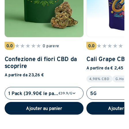
★
★
★
★
★
★
★
★
★
★
0.0
0 parere
0.0
0 
Confezione di fiori CBD da
Cali Grape CB
scoprire
A partire da € 2,45
A partire da 23,26 €
4,98% CBD
G.Hous
1 Pack (39.90€ le pack)
5G
€39.9/G
Ajouter au panier
Ajouter a