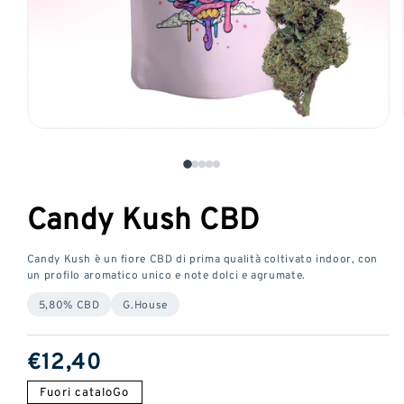
Aprire
il
media
1
Candy Kush CBD
in
una
finestra
Candy Kush è un fiore CBD di prima qualità coltivato indoor, con
modale
un profilo aromatico unico e note dolci e agrumate.
5,80% CBD
G.House
Prezzo
€12,40
normale
Fuori cataloGo