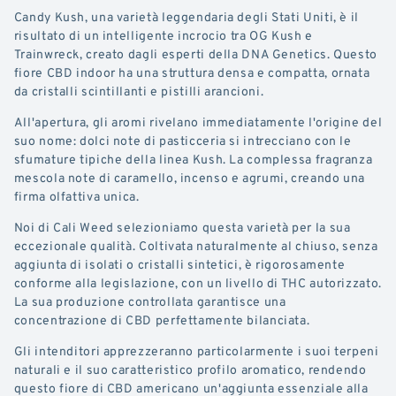
Candy Kush, una varietà leggendaria degli Stati Uniti, è il
risultato di un intelligente incrocio tra OG Kush e
Trainwreck, creato dagli esperti della DNA Genetics. Questo
fiore CBD indoor ha una struttura densa e compatta, ornata
da cristalli scintillanti e pistilli arancioni.
All'apertura, gli aromi rivelano immediatamente l'origine del
suo nome: dolci note di pasticceria si intrecciano con le
sfumature tipiche della linea Kush. La complessa fragranza
mescola note di caramello, incenso e agrumi, creando una
firma olfattiva unica.
Noi di Cali Weed selezioniamo questa varietà per la sua
eccezionale qualità. Coltivata naturalmente al chiuso, senza
aggiunta di isolati o cristalli sintetici, è rigorosamente
conforme alla legislazione, con un livello di THC autorizzato.
La sua produzione controllata garantisce una
concentrazione di CBD perfettamente bilanciata.
Gli intenditori apprezzeranno particolarmente i suoi terpeni
naturali e il suo caratteristico profilo aromatico, rendendo
questo fiore di CBD americano un'aggiunta essenziale alla