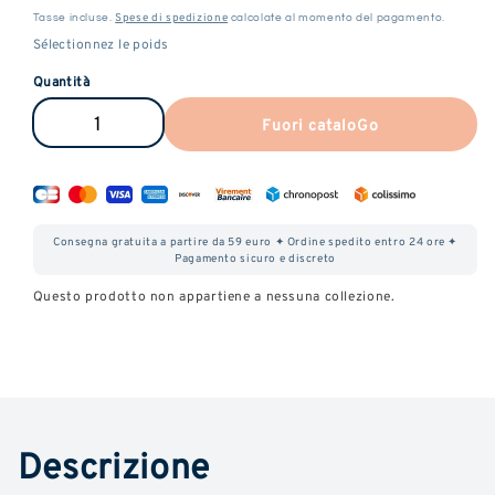
Spese di spedizione
Tasse incluse.
calcolate al momento del pagamento.
Quantità
Fuori cataloGo
Ridurre
Aumentare
la
la
quantità
quantità
di
di
Consegna gratuita a partire da 59 euro ✦ Ordine spedito entro 24 ore ✦
Candy
Candy
Pagamento sicuro e discreto
Kush
Kush
Questo prodotto non appartiene a nessuna collezione.
CBD
CBD
Descrizione