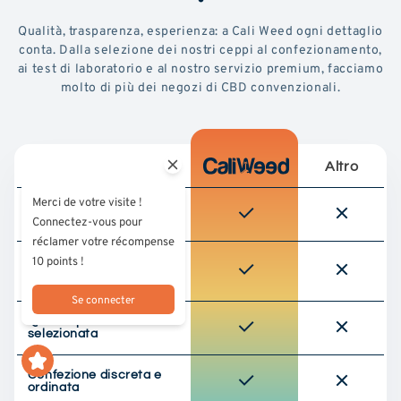
Qualità, trasparenza, esperienza: a Cali Weed ogni dettaglio
conta. Dalla selezione dei nostri ceppi al confezionamento,
ai test di laboratorio e al nostro servizio premium, facciamo
molto di più dei negozi di CBD convenzionali.
Altro
Merci de votre visite !
Testato da un
Connectez-vous pour
laboratorio di terze parti
réclamer votre récompense
10 points !
Approvvigionamento
responsabile (cultura
UE)
Se connecter
Qualità premium
selezionata
Confezione discreta e
ordinata