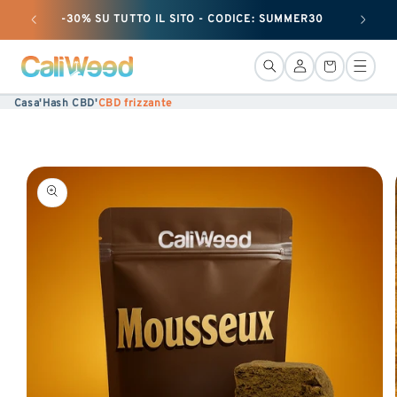
Ignorare
-30% SU TUTTO IL SITO - CODICE: SUMMER30
+ 25 G
e
passare
Connessione
Cestino
al
Casa
'
Hash CBD
'
CBD frizzante
contenuto
Vai alle
informazioni
sul
prodotto