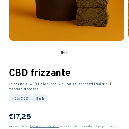
Aprire
il
media
1
in
CBD frizzante
una
finestra
La resina di CBD Le Mousseux è uno dei prodotti leader sul
modale
mercato francese.
45% CBD
Hash
Prezzo
€17,25
normale
Spese di spedizione
Tasse incluse.
calcolate al momento del pagamento.