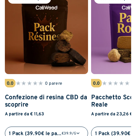
★
★
★
★
★
★
★
★
★
★
0.0
0 parere
0.0
0 
Confezione di resina CBD da
Pacchetto Sco
scoprire
Reale
A partire da € 11,63
A partire da 23,26 €
1 Pack (39.90€ le pack)
€39.9/G