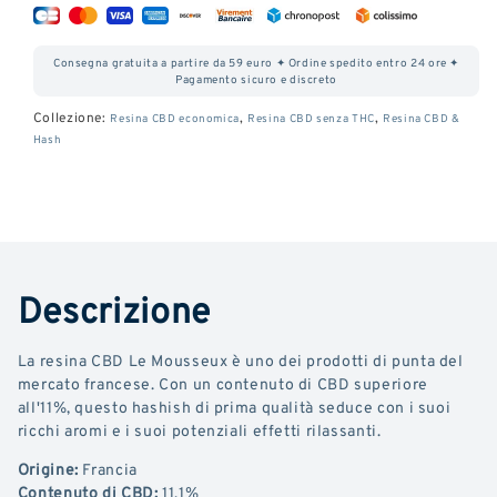
quantità
quantità
di
di
Consegna gratuita a partire da 59 euro ✦ Ordine spedito entro 24 ore ✦
spumante
spumante
Pagamento sicuro e discreto
CBD
al
Collezione:
,
,
Resina CBD economica
Resina CBD senza THC
Resina CBD &
Hash
CBD
Descrizione
La resina CBD Le Mousseux è uno dei prodotti di punta del
mercato francese. Con un contenuto di CBD superiore
all'11%, questo hashish di prima qualità seduce con i suoi
ricchi aromi e i suoi potenziali effetti rilassanti.
Origine:
Francia
Contenuto di CBD:
11,1%