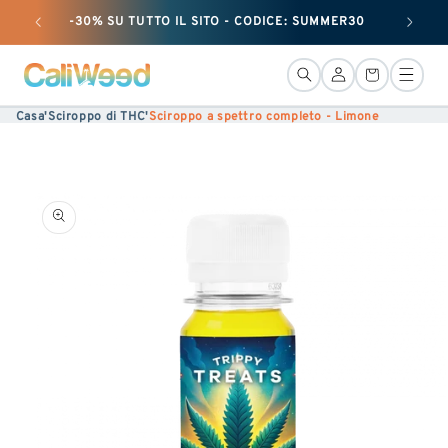
Ignorare
-30% SU TUTTO IL SITO - CODICE: SUMMER30
+ 50 G
e
passare
Connessione
Cestino
al
Casa
'
Sciroppo di THC
'
Sciroppo a spettro completo - Limone
contenuto
Vai alle
informazioni
sul
prodotto