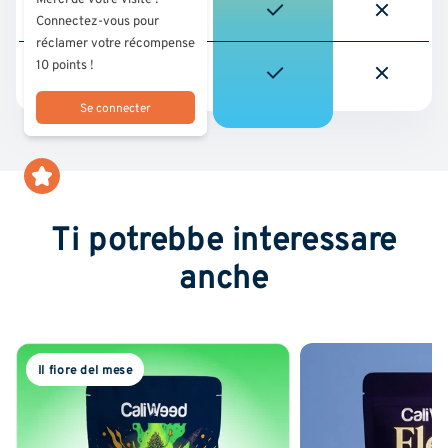
Consegna rapida e
Connectez-vous pour
gratuita
réclamer votre récompense
10 points !
Programma di
fidelizzazione e vantaggi
per i clienti
Se connecter
Ti potrebbe interessare
anche
Il fiore del mese