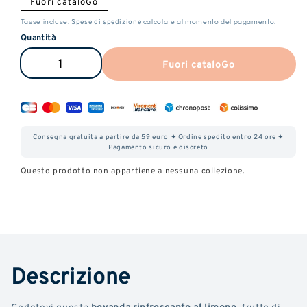
Fuori cataloGo
Spese di spedizione
Tasse incluse.
calcolate al momento del pagamento.
Quantità
Fuori cataloGo
Ridurre
Aumentare
la
la
quantità
quantità
di
di
Consegna gratuita a partire da 59 euro ✦ Ordine spedito entro 24 ore ✦
sciroppo
Sciroppo
Pagamento sicuro e discreto
al
di
Questo prodotto non appartiene a nessuna collezione.
limone
Limone
a
a
spettro
Spettro
completo
Completo
Descrizione
Godetevi questa
bevanda rinfrescante al limone
, frutto di