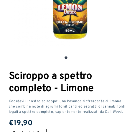
Aprire
il
media
1
Sciroppo a spettro
in
una
completo - Limone
finestra
modale
Godetevi il nostro sciroppo: una bevanda rinfrescante al limone
che combina note di agrumi tonificanti ed estratti di cannabinoidi
legali a spettro completo, sapientemente realizzati da Cali Weed.
Prezzo
€19,90
normale