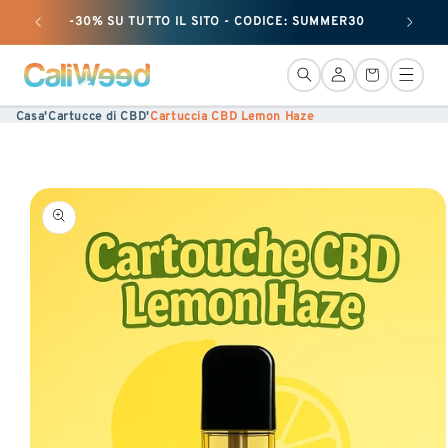
Ignorare
-30% SU TUTTO IL SITO - CODICE: SUMMER30
+ 25 G
e
passare
Connessione
Cestino
al
Casa
'
Cartucce di CBD
'
Cartuccia CBD Lemon Haze
contenuto
Vai alle
informazioni
sul
prodotto