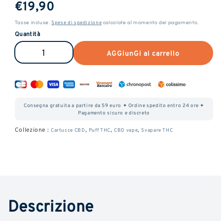
Prezzo
€19,90
normale
Spese di spedizione
Tasse incluse.
calcolate al momento del pagamento.
Quantità
AGGiunGi al carrello
Ridurre
Aumentare
la
la
quantità
quantità
di
di
Consegna gratuita a partire da 59 euro ✦ Ordine spedito entro 24 ore ✦
cartuccia
cartuccia
Pagamento sicuro e discreto
Lemon
Lemon
Collezione :
,
,
,
Cartucce CBD
Puff THC
CBD vape
Svapare THC
Haze
Haze
CBD
CBD
Descrizione