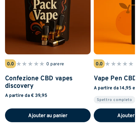
★
★
★
★
★
★
★
★
★
★
0.0
0 parere
0.0
0 
Confezione CBD vapes
Vape Pen CBD 
discovery
A partire da 14,95 eu
A partire da € 39,95
Spettro completo
Ajouter au panier
Ajouter a