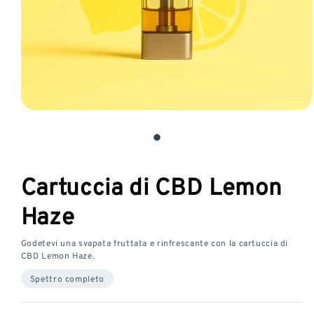
Aprire
il
media
1
in
Cartuccia di CBD Lemon
una
finestra
Haze
modale
Godetevi una svapata fruttata e rinfrescante con la cartuccia di
CBD Lemon Haze.
Spettro completo