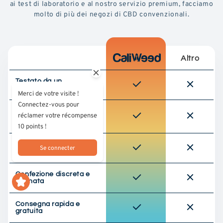
ai test di laboratorio e al nostro servizio premium, facciamo
molto di più dei negozi di CBD convenzionali.
Altro
Testato da un
laboratorio di terze parti
Merci de votre visite !
Connectez-vous pour
Approvvigionamento
réclamer votre récompense
responsabile (cultura
UE)
10 points !
Qualità premium
Se connecter
selezionata
Confezione discreta e
ordinata
Consegna rapida e
gratuita