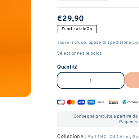
Prezzo
€29,90
normale
Fuori cataloGo
Spese di spedizione
Tasse incluse.
cal
Quantità
Ridurre
Aumenta
la
la
quantità
quantità
di
di
Consegna gratuita a partire da
Vape
Vape
Pagament
Pen
Pen
Collezione :
,
,
Puff THC
CBD Vape
Sv
CBD
CBD