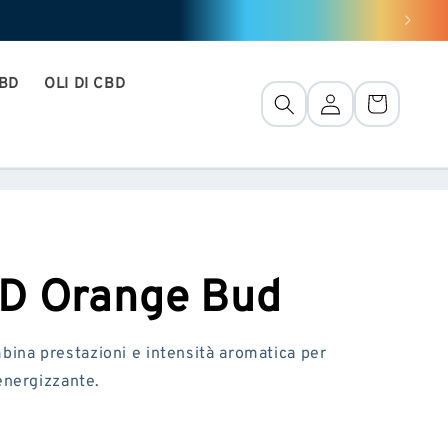
CBD
OLI DI CBD
Connessione
Cestino
D Orange Bud
na prestazioni e intensità aromatica per
energizzante.