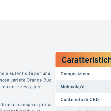
OranGe
OranGe
Bud
Bud
Caratteristic
e e autenticità per una
Composizione
famosa varietà Orange Bud,
ti da note zesty, per
Molecola/e
Contenuto di CBD
ectrum di canapa di prima