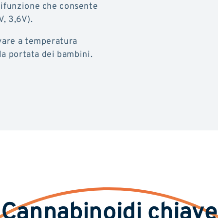
tifunzione che consente
V, 3,6V).
rvare a temperatura
lla portata dei bambini.
Cannabinoidi chiave