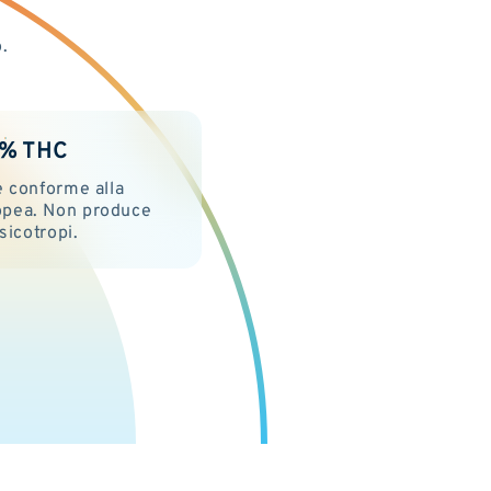
.
2% THC
è conforme alla
opea. Non produce
psicotropi.