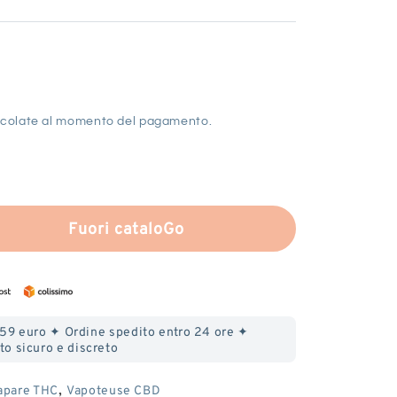
colate al momento del pagamento.
Fuori cataloGo
re
 59 euro ✦ Ordine spedito entro 24 ore ✦
o sicuro e discreto
,
apare THC
Vapoteuse CBD