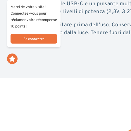
batteria ricaricabile USB-C e un pulsante mul
Merci de votre visite !
di scegliere tra tre livelli di potenza (2,8V, 3,2
Connectez-vous pour
réclamer votre récompense
Modalità d'uso: agitare prima dell'uso. Conse
10 points !
ambiente, al riparo dalla luce. Tenere fuori da
Se connecter