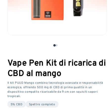
Aprire
il
media
1
in
Vape Pen Kit di ricarica di
una
finestra
CBD al mango
modale
Il kit PUUD Mango combina tecnologia avanzata e responsabilità
ecologica, offrendo 500 mg di CBD di prima qualità in un
dispositivo compatto ricaricabile da 9 cm con squisiti sapori
tropicali.
5% CBD
Spettro completo