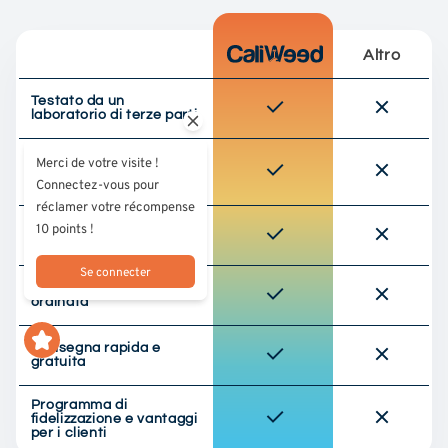
Altro
Testato da un
laboratorio di terze parti
Approvvigionamento
Merci de votre visite !
responsabile (cultura
Connectez-vous pour
UE)
réclamer votre récompense
10 points !
Qualità premium
selezionata
Se connecter
Confezione discreta e
ordinata
Consegna rapida e
gratuita
Programma di
fidelizzazione e vantaggi
per i clienti