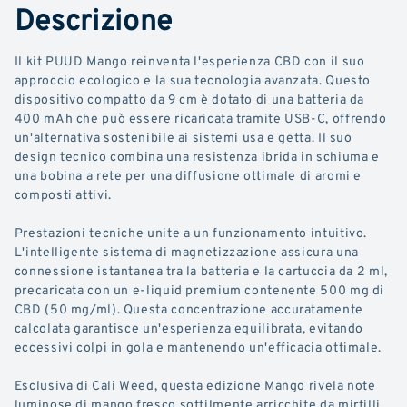
Descrizione
ManGo
Il kit PUUD Mango reinventa l'esperienza CBD con il suo
approccio ecologico e la sua tecnologia avanzata. Questo
dispositivo compatto da 9 cm è dotato di una batteria da
400 mAh che può essere ricaricata tramite USB-C, offrendo
un'alternativa sostenibile ai sistemi usa e getta. Il suo
design tecnico combina una resistenza ibrida in schiuma e
una bobina a rete per una diffusione ottimale di aromi e
composti attivi.
Prestazioni tecniche unite a un funzionamento intuitivo.
L'intelligente sistema di magnetizzazione assicura una
connessione istantanea tra la batteria e la cartuccia da 2 ml,
precaricata con un e-liquid premium contenente 500 mg di
CBD (50 mg/ml). Questa concentrazione accuratamente
calcolata garantisce un'esperienza equilibrata, evitando
eccessivi colpi in gola e mantenendo un'efficacia ottimale.
Esclusiva di Cali Weed, questa edizione Mango rivela note
luminose di mango fresco sottilmente arricchite da mirtilli