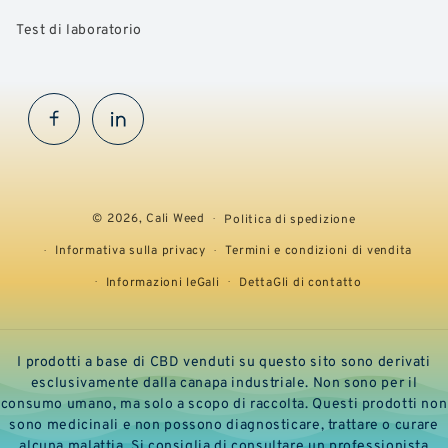
Test di laboratorio
Facebook
InstaGram
© 2026,
Cali Weed
Politica di spedizione
Informativa sulla privacy
Termini e condizioni di vendita
Informazioni leGali
DettaGli di contatto
I prodotti a base di CBD venduti su questo sito sono derivati
esclusivamente dalla canapa industriale. Non sono per il
consumo umano, ma solo a scopo di raccolta. Questi prodotti non
sono medicinali e non possono diagnosticare, trattare o curare
alcuna malattia. Si consiglia di consultare un professionista