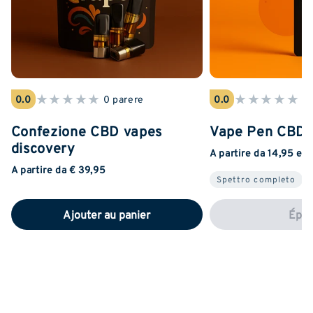
★
★
★
★
★
★
★
★
★
★
0.0
0 parere
0.0
0 
Confezione CBD vapes
Vape Pen CBD 
discovery
A partire da 14,95 eu
A partire da € 39,95
Spettro completo
Ajouter au panier
Épui