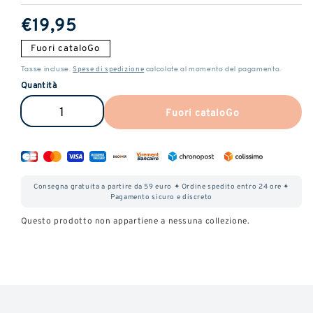
Prezzo
€19,95
normale
Fuori cataloGo
Spese di spedizione
Tasse incluse.
calcolate al momento del pagamento.
Quantità
Fuori cataloGo
Ridurre
Aumenta
la
la
quantità
quantità
di
di
Consegna gratuita a partire da 59 euro ✦ Ordine spedito entro 24 ore ✦
Kit
kit
Pagamento sicuro e discreto
Vape
di
Questo prodotto non appartiene a nessuna collezione.
Pen
Vape
ricaricabile
Pen
CBD
ricaricabili
ManGo
CBD