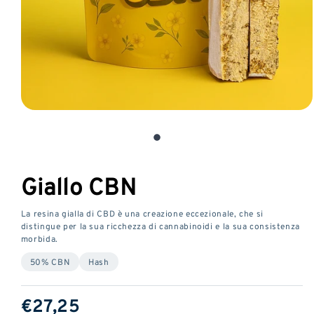
Aprire
il
media
1
in
Giallo CBN
una
finestra
La resina gialla di CBD è una creazione eccezionale, che si
modale
distingue per la sua ricchezza di cannabinoidi e la sua consistenza
morbida.
50% CBN
Hash
Prezzo
€27,25