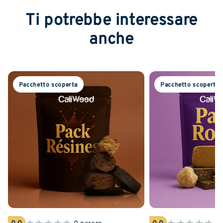
Ti potrebbe interessare
anche
Pacchetto scoperta
Pacchetto scoperta
★
★
★
★
★
★
★
★
★
★
0.0
0 parere
0.0
0 