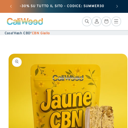
Ignorare
-30% SU TUTTO IL SITO - CODICE: SUMMER30
+ 25 G
e
passare
Connessione
Cestino
al
Casa
'
Hash CBD
'
CBN Giallo
contenuto
Vai alle
informazioni
sul
prodotto