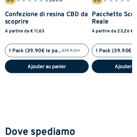
Confezione di resina CBD da
Pacchetto Sco
scoprire
Reale
A partire da € 11,63
A partire da 23,26 €
1 Pack (39.90€ le pack)
€39.9/G
Ajouter au panier
Ajouter a
Dove spediamo