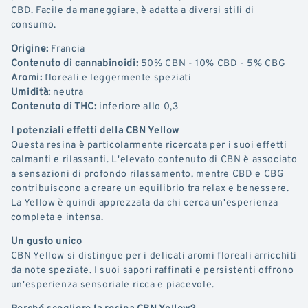
CBD. Facile da maneggiare, è adatta a diversi stili di
consumo.
Origine:
Francia
Contenuto di cannabinoidi:
50% CBN - 10% CBD - 5% CBG
Aromi:
floreali e leggermente speziati
Umidità:
neutra
Contenuto di THC:
inferiore allo 0,3
I potenziali effetti della CBN Yellow
Questa resina è particolarmente ricercata per i suoi effetti
calmanti e rilassanti. L'elevato contenuto di CBN è associato
a sensazioni di profondo rilassamento, mentre CBD e CBG
contribuiscono a creare un equilibrio tra relax e benessere.
La Yellow è quindi apprezzata da chi cerca un'esperienza
completa e intensa.
Un gusto unico
CBN Yellow si distingue per i delicati aromi floreali arricchiti
da note speziate. I suoi sapori raffinati e persistenti offrono
un'esperienza sensoriale ricca e piacevole.
Perché scegliere la resina CBN Yellow?