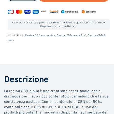
la
la
quantità
quantità
di
di
Consegna gratuita a partire da 59 euro ✦ Ordine spedito entro 24 ore ✦
Le
Le
Pagamento sicuro e discreto
Jaune
Jaune
Collezione:
,
,
Resina CBD economica
Resina CBD senza THC
Resina CBD &
Hash
CBN
CBN
Descrizione
La resina CBD gialla è una creazione eccezionale, che si
distingue per il suo ricco contenuto di cannabinoidi e la sua
consistenza pastosa. Con un contenuto di CBN del 50%,
combinato con il 10% di CBD e il 5% di CBG, è uno dei
prodotti più potenti e innovativi disponibili sul mercato del